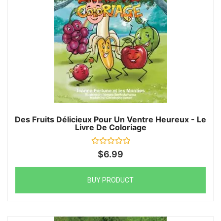
Des Fruits Délicieux Pour Un Ventre Heureux - Le
Livre De Coloriage
Rated
$
6.99
0
out
of
5
BUY PRODUCT