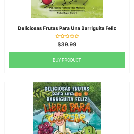
Deliciosas Frutas Para Una Barriguita Feliz
Rated
$
39.99
0
out
of
5
BUY PRODUCT