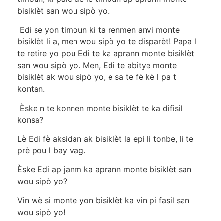
bisiklèt san wou sipò yo.
Edi se yon timoun ki ta renmen anvi monte
bisiklèt li a, men wou sipò yo te disparèt! Papa l
te retire yo pou Edi te ka aprann monte bisiklèt
san wou sipò yo. Men, Edi te abitye monte
bisiklèt ak wou sipò yo, e sa te fè kè l pa t
kontan.
Èske n te konnen monte bisiklèt te ka difisil
konsa?
Lè Edi fè aksidan ak bisiklèt la epi li tonbe, li te
prè pou l bay vag.
Èske Edi ap janm ka aprann monte bisiklèt san
wou sipò yo?
Vin wè si monte yon bisiklèt ka vin pi fasil san
wou sipò yo!