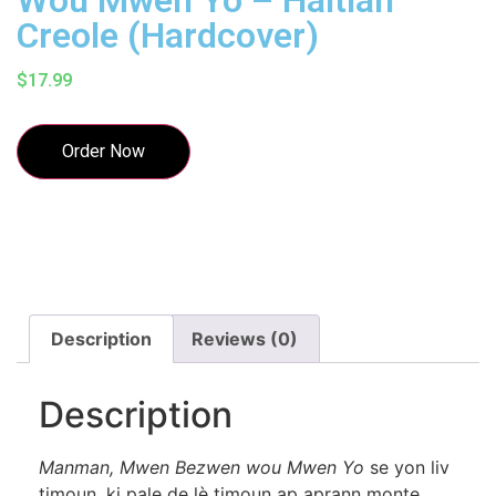
Creole (Hardcover)
$
17.99
Order Now
Description
Reviews (0)
Description
Manman, Mwen Bezwen wou Mwen Yo
se yon liv
timoun, ki pale de lè timoun ap aprann monte