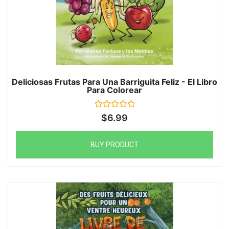
Deliciosas Frutas Para Una Barriguita Feliz - El Libro
Para Colorear
Rated
$
6.99
0
out
of
5
BUY PRODUCT