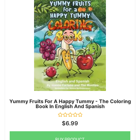
Yummy Fruits For A Happy Tummy - The Coloring
Book In English And Spanish
Rated
$
6.99
0
out
of
5
BUY PRODUCT